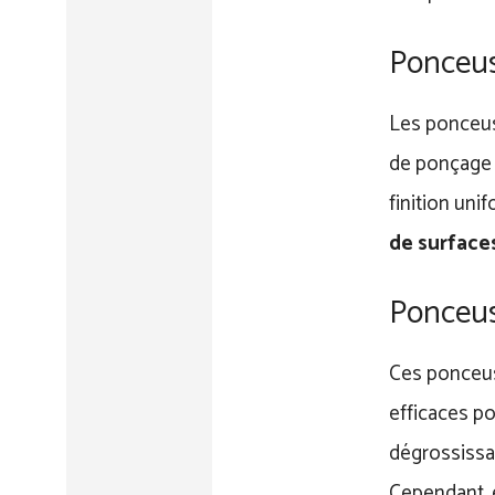
Ponceuse
Les ponceus
de ponçage a
finition uni
de surfaces
Ponceus
Ces ponceus
efficaces po
dégrossissag
Cependant, e