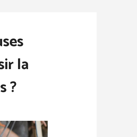
uses
ir la
s ?