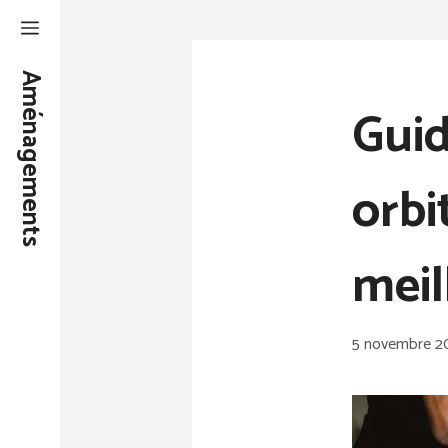
Aller
au
Aménagements
contenu
Guid
orbi
meil
5 novembre 2