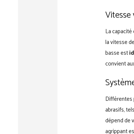
Vitesse 
La capacité 
la vitesse d
basse est
i
convient aux
Système 
Différentes 
abrasifs, te
dépend de vo
agrippant es