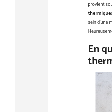
provient sou
thermiques
sein d’une m
Heureusemen
En qu
therm