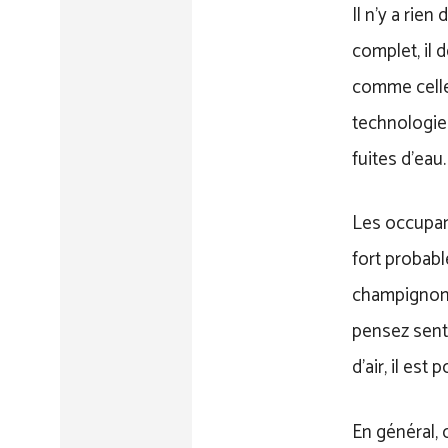
Il n’y a rie
complet, il 
comme celle
technologie
fuites d’eau.
Les occupant
fort probabl
champignons
pensez senti
d’air, il est
En général, 