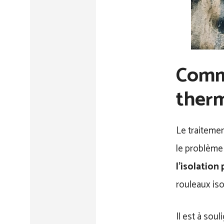
Comme
therm
Le traiteme
le problème 
l’isolation 
rouleaux iso
Il est à sou