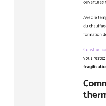
ouvertures 
Avec le temp
du chauffage
formation de
Constructi
vous restez 
fragilisati
Comme
therm