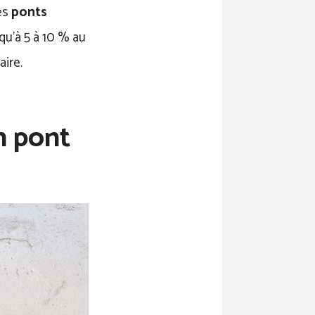
es
ponts
qu’à 5 à 10 % au
aire.
n pont