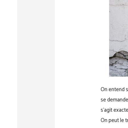
On entend so
se demand
s’agit exac
On peut le t