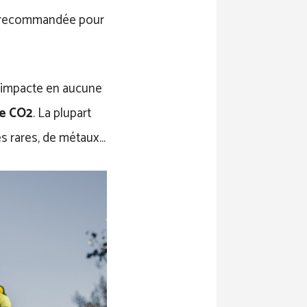
us recommandée pour
 n’impacte en aucune
de CO2
. La plupart
es rares, de métaux…