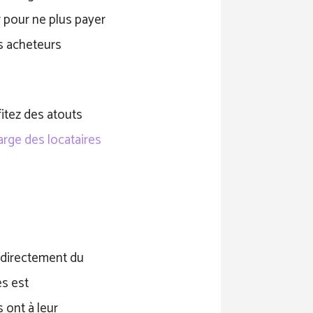
er pour ne plus payer
es acheteurs
itez des atouts
arge des locataires
t directement du
es est
 ont à leur