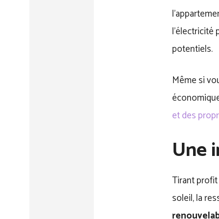
l’appartemen
l’électricit
potentiels.
Même si vou
économiques
et des propr
Une i
Tirant profi
soleil, la r
renouvelab