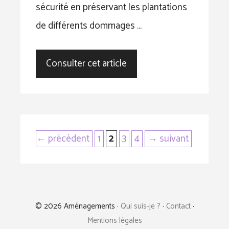
sécurité en préservant les plantations
de différents dommages …
Consulter cet article
Page
Page
Page
Page
←
précédent
1
2
3
4
→
suivant
© 2026 Aménagements ·
Qui suis-je ?
·
Contact
·
Mentions légales